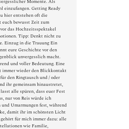
vergesslicher Momente. Als
ühl einzufangen. Getting Ready
 hier entstehen oft die
bt euch bewusst Zeit zum
evor das Hochzeitsspektakel
motionen. Tipp: Denkt nicht zu
ie. Einzug in die Trauung Ein
innt eure Geschichte vor den
genblick unvergesslich macht.
hrend und voller Bedeutung. Eine
ht immer wieder den Blickkontakt
für den Ringtausch und / oder
nd ihr gemeinsam hinaustretet,
lasst alle spüren, dass euer Fest
us, nur von Reis würde ich
nen und Umarmungen fest, während
cke, damit ihr im schönsten Licht
 gehört für mich immer dazu: alle
ellationen wie Familie,