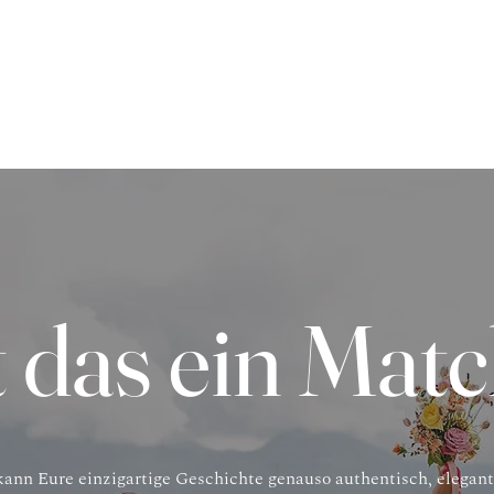
t das ein Mat
kann Eure einzigartige Geschichte genauso authentisch, elegan