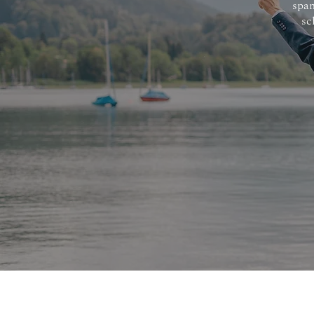
span
sc