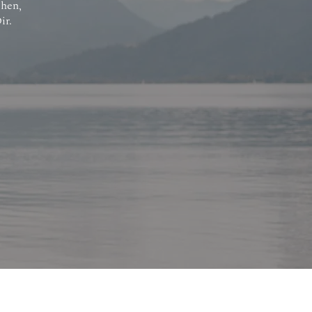
chen,
ir.