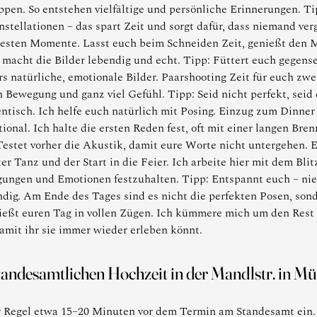
pen. So entstehen vielfältige und persönliche Erinnerungen. Tip
tellationen – das spart Zeit und sorgt dafür, dass niemand ve
esten Momente. Lasst euch beim Schneiden Zeit, genießt den 
acht die Bilder lebendig und echt. Tipp: Füttert euch gegensei
rs natürliche, emotionale Bilder. Paarshooting Zeit für euch zw
Bewegung und ganz viel Gefühl. Tipp: Seid nicht perfekt, seid 
entisch. Ich helfe euch natürlich mit Posing. Einzug zum Dinn
ional. Ich halte die ersten Reden fest, oft mit einer langen Br
 Testet vorher die Akustik, damit eure Worte nicht untergehen. 
r Tanz und der Start in die Feier. Ich arbeite hier mit dem Bli
gungen und Emotionen festzuhalten. Tipp: Entspannt euch – nie
ndig. Am Ende des Tages sind es nicht die perfekten Posen, son
ießt euren Tag in vollen Zügen. Ich kümmere mich um den Rest 
amit ihr sie immer wieder erleben könnt.
 standesamtlichen Hochzeit in der Mandlstr. in 
r Regel etwa 15–20 Minuten vor dem Termin am Standesamt ein. O