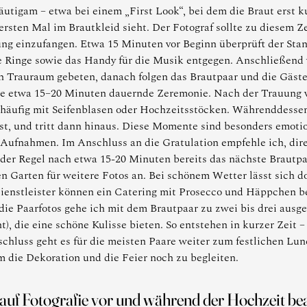
äutigam – etwa bei einem „First Look“, bei dem die Braut erst 
rsten Mal im Brautkleid sieht. Der Fotograf sollte zu diesem Ze
ng einzufangen. Etwa 15 Minuten vor Beginn überprüft der St
e Ringe sowie das Handy für die Musik entgegen. Anschließend
n Trauraum gebeten, danach folgen das Brautpaar und die Gäste.
ie etwa 15–20 Minuten dauernde Zeremonie. Nach der Trauung 
– häufig mit Seifenblasen oder Hochzeitsstöcken. Währenddesse
 ist, und tritt dann hinaus. Diese Momente sind besonders emoti
 Aufnahmen. Im Anschluss an die Gratulation empfehle ich, dir
er Regel nach etwa 15-20 Minuten bereits das nächste Brautpaar
n Garten für weitere Fotos an. Bei schönem Wetter lässt sich d
ienstleister können ein Catering mit Prosecco und Häppchen be
 die Paarfotos gehe ich mit dem Brautpaar zu zwei bis drei ausg
), die eine schöne Kulisse bieten. So entstehen in kurzer Zeit 
chluss geht es für die meisten Paare weiter zum festlichen Lu
 die Dekoration und die Feier noch zu begleiten.
 auf Fotografie vor und während der Hochzeit b