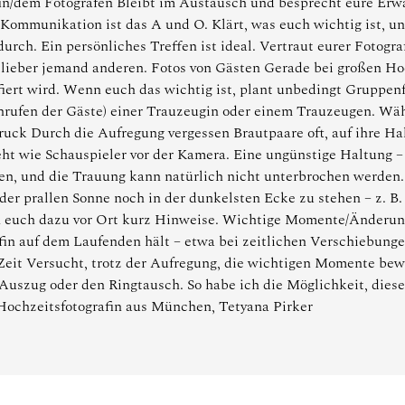
n/dem Fotografen Bleibt im Austausch und besprecht eure Erwa
n. Kommunikation ist das A und O. Klärt, was euch wichtig ist,
durch. Ein persönliches Treffen ist ideal. Vertraut eurer Fotog
t lieber jemand anderen. Fotos von Gästen Gerade bei großen Ho
fiert wird. Wenn euch das wichtig ist, plant unbedingt Gruppenf
nrufen der Gäste) einer Trauzeugin oder einem Trauzeugen. Wä
uck Durch die Aufregung vergessen Brautpaare oft, auf ihre H
steht wie Schauspieler vor der Kamera. Eine ungünstige Haltung –
eren, und die Trauung kann natürlich nicht unterbrochen werden.
der prallen Sonne noch in der dunkelsten Ecke zu stehen – z. B.
 euch dazu vor Ort kurz Hinweise. Wichtige Momente/Änderung
afin auf dem Laufenden hält – etwa bei zeitlichen Verschiebung
it Versucht, trotz der Aufregung, die wichtigen Momente bew
 Auszug oder den Ringtausch. So habe ich die Möglichkeit, die
 Hochzeitsfotografin aus München, Tetyana Pirker