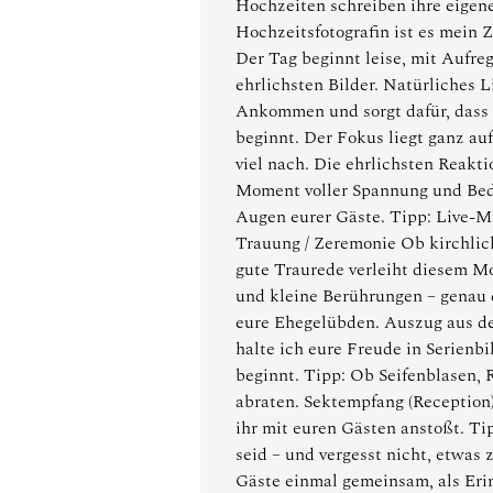
Hochzeiten schreiben ihre eigen
Hochzeitsfotografin ist es mein 
Der Tag beginnt leise, mit Aufre
ehrlichsten Bilder. Natürliches 
Ankommen und sorgt dafür, dass a
beginnt. Der Fokus liegt ganz au
viel nach. Die ehrlichsten Reakt
Moment voller Spannung und Bedeu
Augen eurer Gäste. Tipp: Live-Mu
Trauung / Zeremonie Ob kirchlich 
gute Traurede verleiht diesem M
und kleine Berührungen – genau 
eure Ehegelübden. Auszug aus de
halte ich eure Freude in Serienbi
beginnt. Tipp: Ob Seifenblasen, R
abraten. Sektempfang (Reception
ihr mit euren Gästen anstoßt. Tip
seid – und vergesst nicht, etwas
Gäste einmal gemeinsam, als Eri