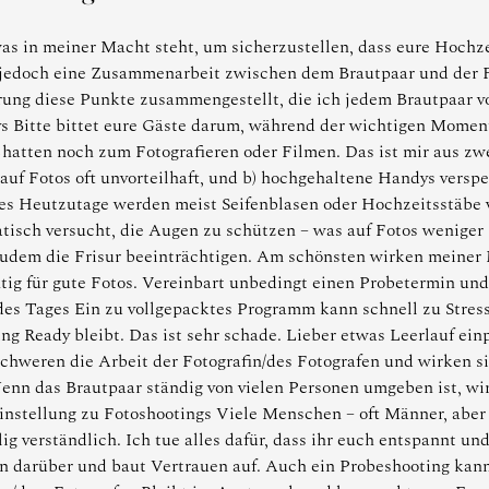
 was in meiner Macht steht, um sicherzustellen, dass eure Hochz
 jedoch eine Zusammenarbeit zwischen dem Brautpaar und der F
rung diese Punkte zusammengestellt, die ich jedem Brautpaar v
s Bitte bittet eure Gäste darum, während der wichtigen Momen
atten noch zum Fotografieren oder Filmen. Das ist mir aus zwe
uf Fotos oft unvorteilhaft, und b) hochgehaltene Handys versper
es Heutzutage werden meist Seifenblasen oder Hochzeitsstäbe 
tisch versucht, die Augen zu schützen – was auf Fotos weniger 
udem die Frisur beeinträchtigen. Am schönsten wirken meiner
g für gute Fotos. Vereinbart unbedingt einen Probetermin und 
 des Tages Ein zu vollgepacktes Programm kann schnell zu Stress
ing Ready bleibt. Das ist sehr schade. Lieber etwas Leerlauf ein
weren die Arbeit der Fotografin/des Fotografen und wirken sic
Wenn das Brautpaar ständig von vielen Personen umgeben ist, wir
stellung zu Fotoshootings Viele Menschen – oft Männer, aber 
lig verständlich. Ich tue alles dafür, dass ihr euch entspannt un
n darüber und baut Vertrauen auf. Auch ein Probeshooting kann 