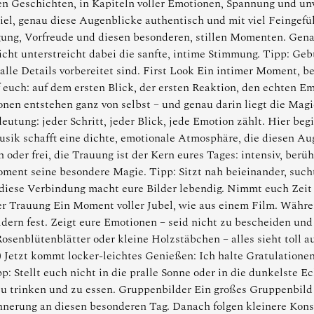
en Geschichten, in Kapiteln voller Emotionen, Spannung und un
Ziel, genau diese Augenblicke authentisch und mit viel Feingef
gung, Vorfreude und diesen besonderen, stillen Momenten. Genau
Licht unterstreicht dabei die sanfte, intime Stimmung. Tipp: Ge
lle Details vorbereitet sind. First Look Ein intimer Moment, b
f euch: auf dem ersten Blick, der ersten Reaktion, den echten E
ionen entstehen ganz von selbst – und genau darin liegt die Mag
tung: jeder Schritt, jeder Blick, jede Emotion zählt. Hier beg
sik schafft eine dichte, emotionale Atmosphäre, die diesen Au
oder frei, die Trauung ist der Kern eures Tages: intensiv, berü
oment seine besondere Magie. Tipp: Sitzt nah beieinander, suc
diese Verbindung macht eure Bilder lebendig. Nimmt euch Zeit 
r Trauung Ein Moment voller Jubel, wie aus einem Film. Währe
ldern fest. Zeigt eure Emotionen – seid nicht zu bescheiden und 
osenblütenblätter oder kleine Holzstäbchen – alles sieht toll a
) Jetzt kommt locker-leichtes Genießen: Ich halte Gratulatio
p: Stellt euch nicht in die pralle Sonne oder in die dunkelste E
 zu trinken und zu essen. Gruppenbilder Ein großes Gruppenbild
nnerung an diesen besonderen Tag. Danach folgen kleinere Konst