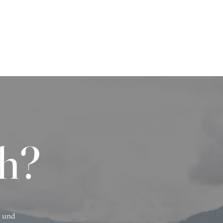
ch?
t und